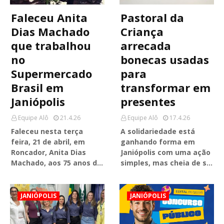
Faleceu Anita
Pastoral da
Dias Machado
Criança
que trabalhou
arrecada
no
bonecas usadas
Supermercado
para
Brasil em
transformar em
Janiópolis
presentes
Equipe Alô
21.4.26
Equipe Alô
17.4.26
Faleceu nesta terça
A solidariedade está
feira, 21 de abril, em
ganhando forma em
Roncador, Anita Dias
Janiópolis com uma ação
Machado, aos 75 anos d…
simples, mas cheia de s…
JANIÓPOLIS
JANIÓPOLIS