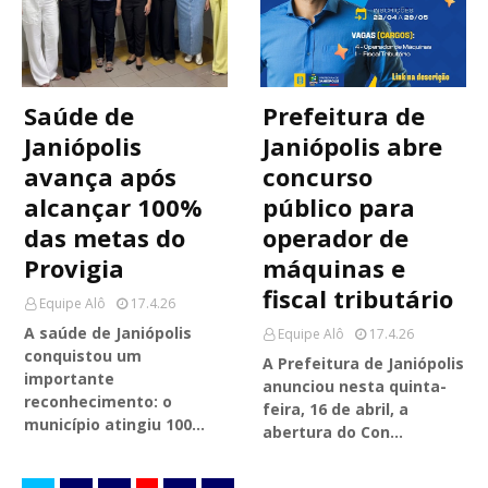
Saúde de
Prefeitura de
Janiópolis
Janiópolis abre
avança após
concurso
alcançar 100%
público para
das metas do
operador de
Provigia
máquinas e
fiscal tributário
Equipe Alô
17.4.26
A saúde de Janiópolis
Equipe Alô
17.4.26
conquistou um
A Prefeitura de Janiópolis
importante
anunciou nesta quinta-
reconhecimento: o
feira, 16 de abril, a
município atingiu 100…
abertura do Con…