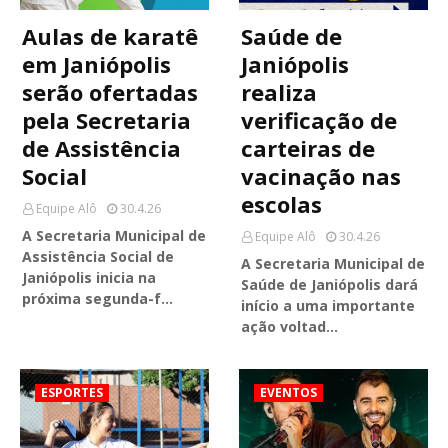
Aulas de karatê
Saúde de
em Janiópolis
Janiópolis
serão ofertadas
realiza
pela Secretaria
verificação de
de Assistência
carteiras de
Social
vacinação nas
escolas
Equipe Alô
30.4.26
A Secretaria Municipal de
Equipe Alô
30.4.26
Assistência Social de
A Secretaria Municipal de
Janiópolis inicia na
Saúde de Janiópolis dará
próxima segunda-f…
início a uma importante
ação voltad…
ESPORTES
EVENTOS