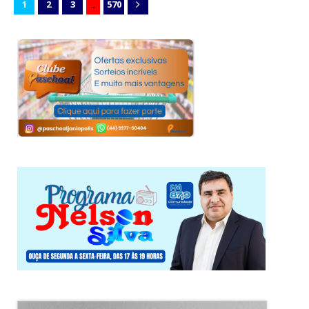
...
1
2
3
570