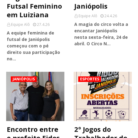
Futsal Feminino
Janiópolis
em Luiziana
Equipe Alô
24.4.26
A magia do circo volta a
Equipe Alô
27.4.26
encantar Janiópolis
A equipe feminina de
nesta sexta-feira, 24 de
futsal de Janiópolis
abril. O Circo N…
começou com o pé
direito sua participação
no…
JANIÓPOLIS
ESPORTES
Encontro entre
2º Jogos do
o prefeito Eides
Trabalhador de