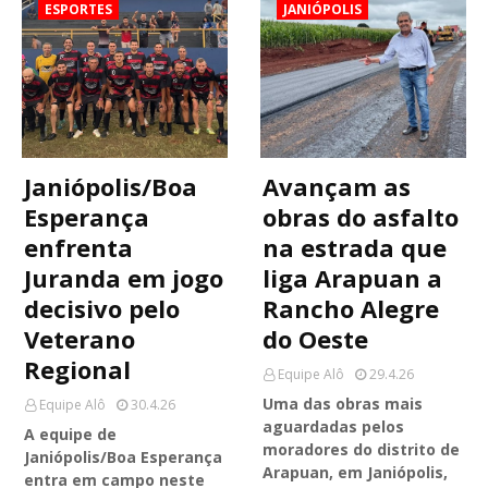
ESPORTES
JANIÓPOLIS
Janiópolis/Boa
Avançam as
Esperança
obras do asfalto
enfrenta
na estrada que
Juranda em jogo
liga Arapuan a
decisivo pelo
Rancho Alegre
Veterano
do Oeste
Regional
Equipe Alô
29.4.26
Uma das obras mais
Equipe Alô
30.4.26
aguardadas pelos
A equipe de
moradores do distrito de
Janiópolis/Boa Esperança
Arapuan, em Janiópolis,
entra em campo neste