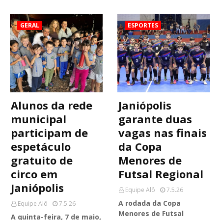
GERAL
ESPORTES
Alunos da rede
Janiópolis
municipal
garante duas
participam de
vagas nas finais
espetáculo
da Copa
gratuito de
Menores de
circo em
Futsal Regional
Janiópolis
Equipe Alô
7.5.26
A rodada da Copa
Equipe Alô
7.5.26
Menores de Futsal
A quinta-feira, 7 de maio,