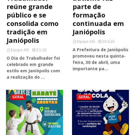
reúne grande
parte de
público e se
formação
consolida como
continuada em
tradição em
Janiópolis
Janiópolis
Equipe Alô
30.4.26
A Prefeitura de Janiópolis
Equipe Alô
2.5.26
promoveu nesta quinta-
O Dia do Trabalhador foi
feira, 30 de abril, uma
celebrado em grande
importante pa…
estilo em Janiópolis com
a realização do …
GERAL
GERAL