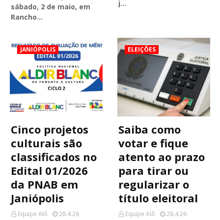
j…
sábado, 2 de maio, em
Rancho…
JANIÓPOLIS
ELEIÇÕES
Cinco projetos
Saiba como
culturais são
votar e fique
classificados no
atento ao prazo
Edital 01/2026
para tirar ou
da PNAB em
regularizar o
Janiópolis
título eleitoral
Equipe Alô
28.4.26
Equipe Alô
28.4.26