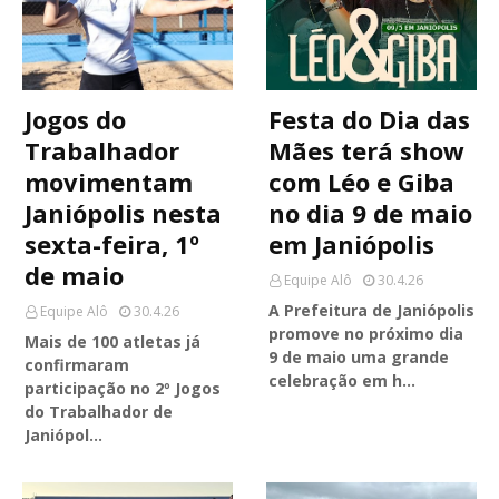
Jogos do
Festa do Dia das
Trabalhador
Mães terá show
movimentam
com Léo e Giba
Janiópolis nesta
no dia 9 de maio
sexta-feira, 1º
em Janiópolis
de maio
Equipe Alô
30.4.26
A Prefeitura de Janiópolis
Equipe Alô
30.4.26
promove no próximo dia
Mais de 100 atletas já
9 de maio uma grande
confirmaram
celebração em h…
participação no 2º Jogos
do Trabalhador de
Janiópol…