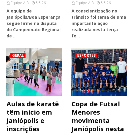
Equipe Alô
5.5.26
Equipe Alô
5.5.26
A equipe de
A conscientização no
Janiópolis/Boa Esperança
trânsito foi tema de uma
segue firme na disputa
importante ação
do Campeonato Regional
realizada nesta terça-
de …
fe…
GERAL
ESPORTES
Aulas de karatê
Copa de Futsal
têm início em
Menores
Janiópolis e
movimenta
inscrições
Janiópolis nesta