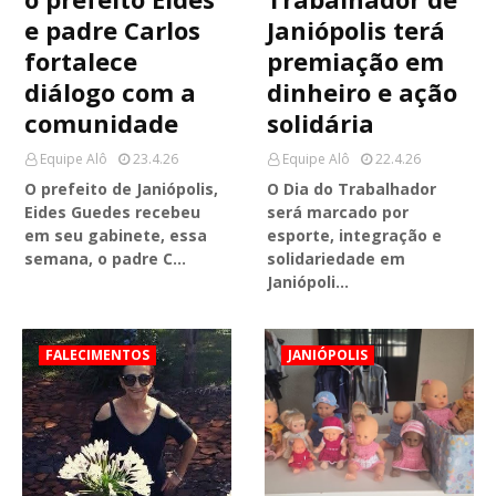
e padre Carlos
Janiópolis terá
fortalece
premiação em
diálogo com a
dinheiro e ação
comunidade
solidária
Equipe Alô
23.4.26
Equipe Alô
22.4.26
O prefeito de Janiópolis,
O Dia do Trabalhador
Eides Guedes recebeu
será marcado por
em seu gabinete, essa
esporte, integração e
semana, o padre C…
solidariedade em
Janiópoli…
FALECIMENTOS
JANIÓPOLIS