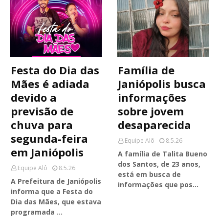
Festa do Dia das
Família de
Mães é adiada
Janiópolis busca
devido a
informações
previsão de
sobre jovem
chuva para
desaparecida
segunda-feira
Equipe Alô
8.5.26
em Janiópolis
A família de Talita Bueno
dos Santos, de 23 anos,
Equipe Alô
8.5.26
está em busca de
A Prefeitura de Janiópolis
informações que pos…
informa que a Festa do
Dia das Mães, que estava
programada …