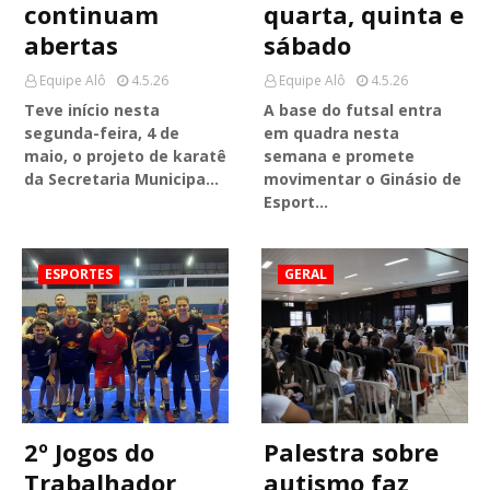
continuam
quarta, quinta e
abertas
sábado
Equipe Alô
4.5.26
Equipe Alô
4.5.26
Teve início nesta
A base do futsal entra
segunda-feira, 4 de
em quadra nesta
maio, o projeto de karatê
semana e promete
da Secretaria Municipa…
movimentar o Ginásio de
Esport…
ESPORTES
GERAL
2º Jogos do
Palestra sobre
Trabalhador
autismo faz