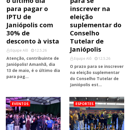
o último dia
para se
para pagar o
inscrever na
IPTU de
eleição
Janiópolis com
suplementar do
30% de
Conselho
desconto à vista
Tutelar de
Janiópolis
Equipe Alô
12.5.26
Atenção, contribuinte de
Equipe Alô
12.5.26
Janiópolis! Amanhã, dia
O prazo para se inscrever
13 de maio, é o último dia
na eleição suplementar
para pag…
do Conselho Tutelar de
Janiópolis est…
EVENTOS
ESPORTES