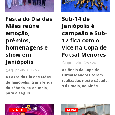
Festa do Dia das
Sub-14 de
Mães reúne
Janiópolis é
emoção,
campeão e Sub-
prêmios,
17 fica com o
homenagens e
vice na Copa de
show em
Futsal Menores
Janiópolis
Equipe Alô
9.5.26
As finais da Copa de
Equipe Alô
12.5.26
Futsal Menores foram
A Festa do Dia das Mães
realizadas neste sábado,
de Janiópolis, transferida
9 de maio, no Ginás…
do sábado, 10 de maio,
para a segun…
EVENTOS
GERAL