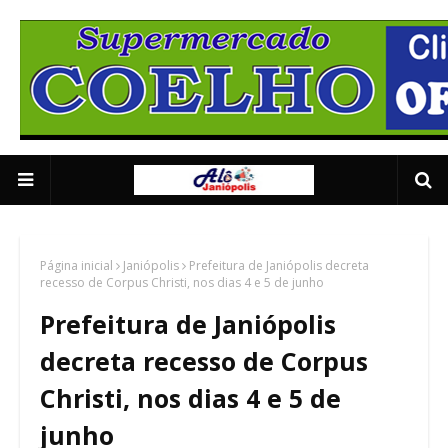
Supermercado Coe
1/5
Página inicial
Janiópolis
Prefeitura de Janiópolis decreta
recesso de Corpus Christi, nos dias 4 e 5 de junho
Prefeitura de Janiópolis
decreta recesso de Corpus
Christi, nos dias 4 e 5 de
junho