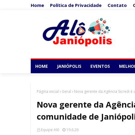
Home
Política de Privacidade
Contato
HOME
JANIÓPOLIS
EVENTOS
MELHO
Página inicial
Geral
Nova gerente da Agência Sicredi é
Nova gerente da Agência
comunidade de Janiópol
Equipe Alô
19.6.26