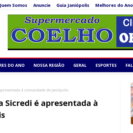
Quem Somos
Anuncie
Guia Janiópolis
Melhores do Ano
Supermercado Co
1/5
RES DO ANO
NOSSA REGIÃO
GERAL
ESPORTES
FA
 apresentada à comunidade de Janiópolis
 Sicredi é apresentada à
is