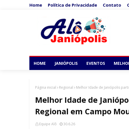
Home
Política de Privacidade
Contato
HOME
JANIÓPOLIS
EVENTOS
MELHO
Página inicial
Regional
Melhor Idade de Janiópolis par
Melhor Idade de Janiópol
Regional em Campo Mo
Equipe Alô
30.6.26