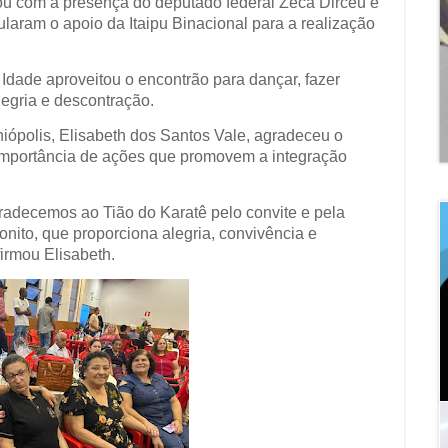
tou com a presença do deputado federal Zeca Dirceu e
ularam o apoio da Itaipu Binacional para a realização
Idade aproveitou o encontrão para dançar, fazer
egria e descontração.
iópolis, Elisabeth dos Santos Vale, agradeceu o
a importância de ações que promovem a integração
gradecemos ao Tião do Karatê pelo convite e pela
onito, que proporciona alegria, convivência e
firmou Elisabeth.