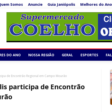
Quem Somos
Anuncie
Guia Janiópolis
Melhores do Ano
Supermercado Co
1/5
RES DO ANO
NOSSA REGIÃO
GERAL
ESPORTES
FA
ticipa de Encontrão Regional em Campo Mourão
is participa de Encontrão
urão