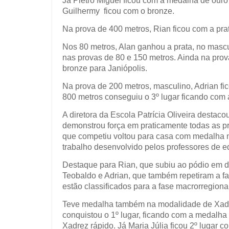
Já Pietro Miguel ficou com a medalha de our
Guilhermy
ficou com o bronze.
Na prova de 400 metros, Rian ficou com a pra
Nos 80 metros, Alan ganhou a prata, no mascu
nas provas de 80 e 150 metros. Ainda na prova
bronze para Janiópolis.
Na prova de 200 metros, masculino, Adrian fi
800 metros conseguiu o 3º lugar ficando com
A diretora da Escola Patrícia Oliveira destac
demonstrou força em praticamente todas as pr
que competiu voltou para casa com medalha n
trabalho desenvolvido pelos professores de ed
Destaque para Rian, que subiu ao pódio em d
Teobaldo e Adrian, que também repetiram a f
estão classificados para a fase macrorregiona
Teve medalha também na modalidade de Xadr
conquistou o 1º lugar, ficando com a medalha
Xadrez rápido. Já Maria Júlia ficou 2º lugar