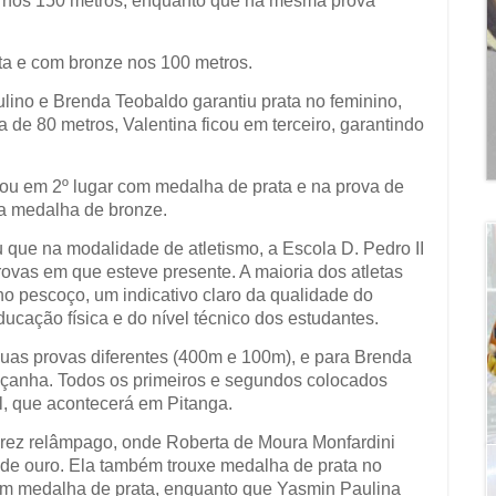
o nos 150 metros, enquanto que na mesma prova
ta e com bronze nos 100 metros.
lino e Brenda Teobaldo garantiu prata no feminino,
 de 80 metros, Valentina ficou em terceiro, garantindo
cou em 2º lugar com medalha de prata e na prova de
 a medalha de bronze.
ou que na modalidade de atletismo, a Escola D. Pedro II
ovas em que esteve presente. A maioria dos atletas
o pescoço, um indicativo claro da qualidade do
ucação física e do nível técnico dos estudantes.
uas provas diferentes (400m e 100m), e para Brenda
açanha. Todos os primeiros e segundos colocados
l, que acontecerá em Pitanga.
ez relâmpago, onde Roberta de Moura Monfardini
 de ouro. Ela também trouxe medalha de prata no
 com medalha de prata, enquanto que Yasmin Paulina