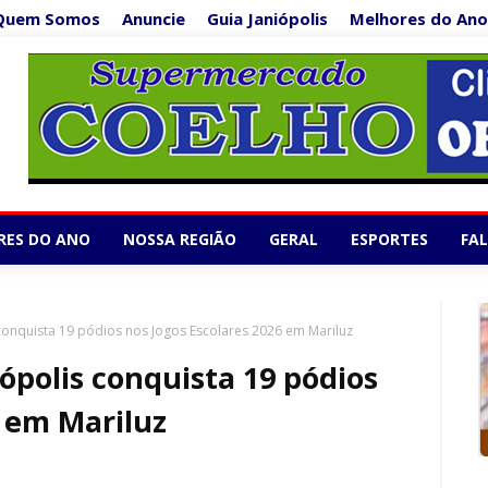
Quem Somos
Anuncie
Guia Janiópolis
Melhores do Ano
Supermercado Co
1/5
RES DO ANO
NOSSA REGIÃO
GERAL
ESPORTES
FA
s conquista 19 pódios nos Jogos Escolares 2026 em Mariluz
iópolis conquista 19 pódios
6 em Mariluz