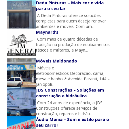
Deda Pinturas – Mais cor e vida
para o seu lar
A Deda Pinturas oferece soluções
completas para quem deseja renovar
ambientes e móveis. Com um...
Maynard’s
Com mais de quatro décadas de
tradição na produção de equipamentos
táticos e militares, a Mayn...
Móveis Maldonado
Móveis e
eletrodomésticos Decoração, cama,
mesa e banho📍 Avenida Paraná, 144 –
Janiópoli...
JDS Construções – Soluções em
construção e hidráulica
Com 24 anos de experiência, a JDS
Construções oferece serviços de
construção, reparos e hidráu...
Áudio Mania – Som e estilo para o
seu carro!