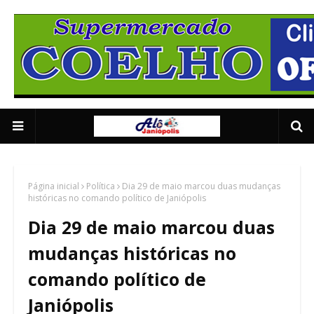
Supermercado Coe
1/5
Página inicial
Política
Dia 29 de maio marcou duas mudanças
históricas no comando político de Janiópolis
Dia 29 de maio marcou duas
mudanças históricas no
comando político de
Janiópolis