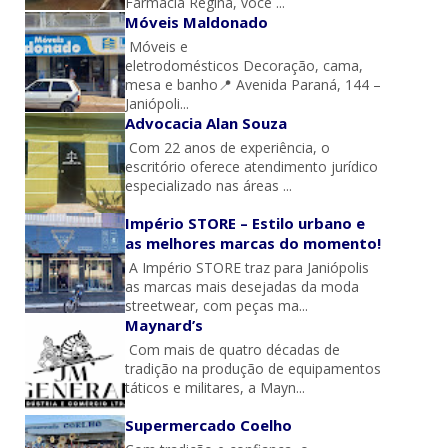
Farmácia Regina, você ...
Móveis Maldonado
Móveis e
eletrodomésticos Decoração, cama,
mesa e banho📍 Avenida Paraná, 144 –
Janiópoli...
Advocacia Alan Souza
Com 22 anos de experiência, o
escritório oferece atendimento jurídico
especializado nas áreas ...
Império STORE – Estilo urbano e
as melhores marcas do momento!
A Império STORE traz para Janiópolis
as marcas mais desejadas da moda
streetwear, com peças ma...
Maynard’s
Com mais de quatro décadas de
tradição na produção de equipamentos
táticos e militares, a Mayn...
Supermercado Coelho