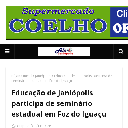
Anuncie Aqui 01
2/5
Página inicial
Janiópolis
Educação de Janiópolis participa de
seminário estadual em Foz do Iguaçu
Educação de Janiópolis
participa de seminário
estadual em Foz do Iguaçu
Equipe Alô
19.3.26