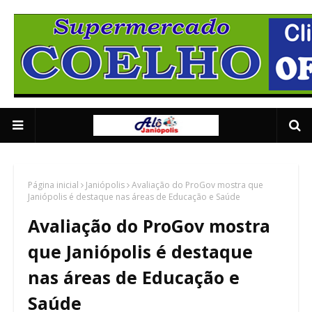
Supermercado Coe
1/5
Página inicial
Janiópolis
Avaliação do ProGov mostra que
Janiópolis é destaque nas áreas de Educação e Saúde
Avaliação do ProGov mostra
que Janiópolis é destaque
nas áreas de Educação e
Saúde