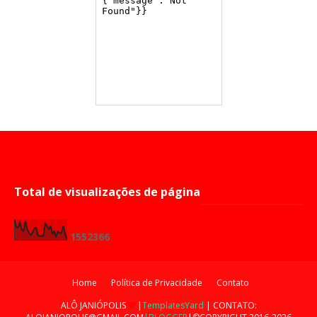
Total de visualizações de página
1
5
5
2
3
6
6
Home
Política de Privacidade
Contato
ALÔ JANIÓPOLIS
|
TemplatesYard
| CONTATO: