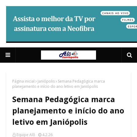
Anuncie Aqui 02
3/5
Página inicial
Janiópolis
Semana Pedagógica marca
planejamento e início do ano letivo em Janiópolis
Semana Pedagógica marca
planejamento e início do ano
letivo em Janiópolis
Equipe Alô
4.2.26