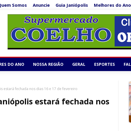
Quem Somos
Anuncie
Guia Janiópolis
Melhores do Ano
Supermercado Co
1/5
RES DO ANO
NOSSA REGIÃO
GERAL
ESPORTES
FA
is estará fechada nos dias 16 e 17 de fevereiro
aniópolis estará fechada nos