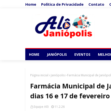
Home
Política de Privacidade
Contato
HOME
JANIÓPOLIS
EVENTOS
MELHO
Página inicial
Janiópolis
Farmácia Municipal de Janiópol
Farmácia Municipal de J
dias 16 e 17 de fevereiro
Equipe Alô
11.2.26