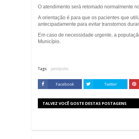
O atendimento será retomado normalmente no di
A orientação é para que os pacientes que ut
antecipadamente para evitar transtornos dura
Em caso de necessidade urgente, a populaçã
Município.
Tags:
Janiópolis
Facebook
Twitter
TALVEZ VOCÊ GOSTE DESTAS POSTAGENS