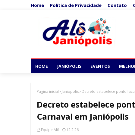
Home
Política de Privacidade
Contato
HOME
JANIÓPOLIS
EVENTOS
MELHO
Página inicial
Janiópolis
Decreto estabelece ponto facul
Decreto estabelece pont
Carnaval em Janiópolis
Equipe Alô
12.2.26