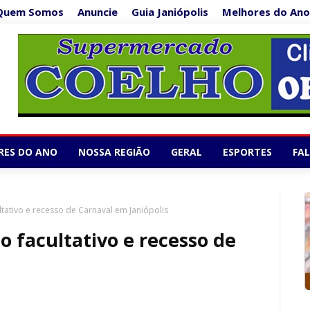
Quem Somos
Anuncie
Guia Janiópolis
Melhores do Ano
Supermercado Co
1/5
RES DO ANO
NOSSA REGIÃO
GERAL
ESPORTES
FA
tativo e recesso de Carnaval em Janiópolis
o facultativo e recesso de