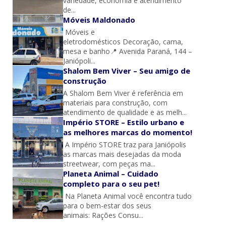
variedade, economia e atendimento
de...
Móveis Maldonado
Móveis e
eletrodomésticos Decoração, cama,
mesa e banho📍 Avenida Paraná, 144 –
Janiópoli...
Shalom Bem Viver – Seu amigo de
construção
A Shalom Bem Viver é referência em
materiais para construção, com
atendimento de qualidade e as melh...
Império STORE – Estilo urbano e
as melhores marcas do momento!
A Império STORE traz para Janiópolis
as marcas mais desejadas da moda
streetwear, com peças ma...
Planeta Animal – Cuidado
completo para o seu pet!
Na Planeta Animal você encontra tudo
para o bem-estar dos seus
animais: Rações Consu...