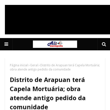
Anuncie Aqui 04
5/5
Página inicial
Geral
Distrito de Arapuan terá Capela Mortuária;
obra atende antigo pedido da comunidade
Distrito de Arapuan terá
Capela Mortuária; obra
atende antigo pedido da
comunidade