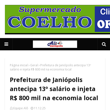
Supermercado Coe
1/5
Página inicial
Geral
Prefeitura de Janiópolis antecipa 13º
salário e injeta R$ 800 mil na economia local
Prefeitura de Janiópolis
antecipa 13º salário e injeta
R$ 800 mil na economia local
Equipe Alô
11.12.25