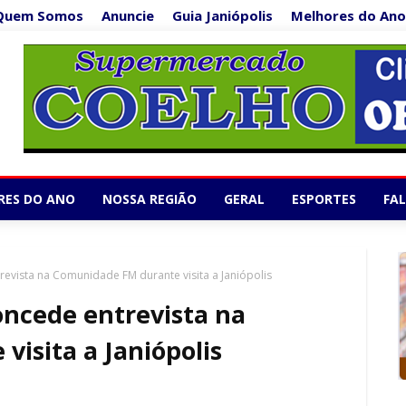
Quem Somos
Anuncie
Guia Janiópolis
Melhores do Ano
Supermercado Co
1/5
RES DO ANO
NOSSA REGIÃO
GERAL
ESPORTES
FA
evista na Comunidade FM durante visita a Janiópolis
oncede entrevista na
isita a Janiópolis