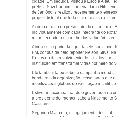
cidade. Em seguida, visitou a Escola Alfeu Te
prefeita Suzi Faquim, primeira dama Nilsilen
de Janiópolis realizou recentemente a entreg
projeto distrital que fortalece o acesso à tecn
Acompanhado do presidente do clube local, 
individualmente com cada integrante do Rota
reconhecendo o empenho dos voluntários em a
Ainda como parte da agenda, ele participou 
FM, conduzida pelo repórter Nelson Silva. N
Rotary no desenvolvimento de projetos humani
instituição em transformar vidas por meio do v
Ele também falou sobre a campanha mundial de
bandeiras da organização, ressaltando que o
mobilizações globais de vacinação infantil ao
Estiveram acompanhando o governador na entr
a presidente do Interact Isabela Nascimento 
Cassiano.
Segundo Myamoto, o engajamento dos clubes 