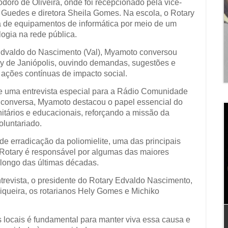
odoro de Oliveira, onde foi recepcionado pela vice-
e Guedes e diretora Sheila Gomes. Na escola, o Rotary
a de equipamentos de informática por meio de um
ologia na rede pública.
Edvaldo do Nascimento (Val), Myamoto conversou
ry de Janiópolis, ouvindo demandas, sugestões e
ções contínuas de impacto social.
de uma entrevista especial para a Rádio Comunidade
a conversa, Myamoto destacou o papel essencial do
tários e educacionais, reforçando a missão da
oluntariado.
 erradicação da poliomielite, uma das principais
 Rotary é responsável por algumas das maiores
 longo das últimas décadas.
evista, o presidente do Rotary Edvaldo Nascimento,
Siqueira, os rotarianos Hely Gomes e Michiko
locais é fundamental para manter viva essa causa e