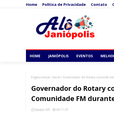
Home
Política de Privacidade
Contato
HOME
JANIÓPOLIS
EVENTOS
MELHO
Página inicial
Geral
Governador do Rotary concede entr
Governador do Rotary c
Comunidade FM durante v
Equipe Alô
26.11.25