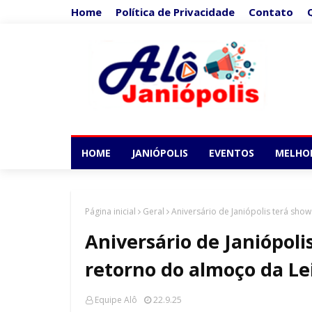
Home
Política de Privacidade
Contato
HOME
JANIÓPOLIS
EVENTOS
MELHO
Página inicial
Geral
Aniversário de Janiópolis terá sho
Aniversário de Janiópoli
retorno do almoço da Le
Equipe Alô
22.9.25