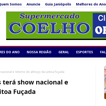
Quem Somos
Anuncie
Guia Janiópolis
Melhores do Ano
Supermercado Co
1/5
RES DO ANO
NOSSA REGIÃO
GERAL
ESPORTES
FA
w nacional e retorno do almoço da Leitoa Fuçada
s terá show nacional e
itoa Fuçada