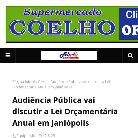
Supermercado Coe
1/5
Página inicial
Geral
Audiência Pública vai discutir a Lei
Orçamentária Anual em Janiópolis
Audiência Pública vai
discutir a Lei Orçamentária
Anual em Janiópolis
Equipe Alô
22.8.25