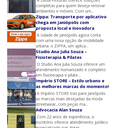
A Deda Pinturas oferece soluções
completas para quem deseja renovar
ambientes e móveis. Com um...
Zippa: Transporte por aplicativo
chega em Janiópolis com
proposta local e inovadora
A cidade de Janiópolis agora conta
com uma nova opção de mobilidade
urbana: o ZIPPA, um aplica...
Studio Ana Julia Souza –
Fisioterapia & Pilates
O Studio Ana Julia Souza oferece um
atendimento humanizado e completo
em fisioterapia e pilate...
Império STORE – Estilo urbano e
as melhores marcas do momento!
A Império STORE traz para Janiópolis
as marcas mais desejadas da moda
streetwear, com peças ma...
Advocacia Alan Souza
Com 22 anos de experiência, o
escritório oferece atendimento jurídico
especializado nas áreas ...