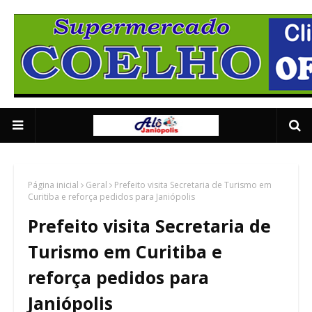
Supermercado Coe
1/5
Página inicial
Geral
Prefeito visita Secretaria de Turismo em
Curitiba e reforça pedidos para Janiópolis
Prefeito visita Secretaria de
Turismo em Curitiba e
reforça pedidos para
Janiópolis