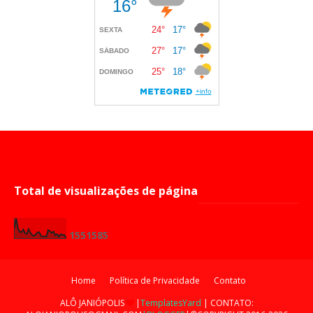
Total de visualizações de página
1
5
5
1
5
8
5
Home
Política de Privacidade
Contato
ALÔ JANIÓPOLIS
|
TemplatesYard
| CONTATO: