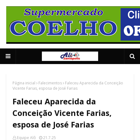
Supermercado Coe
1/5
Página inicial
Falecimentos
Faleceu Aparecida da Conceição
Vicente Farias, esposa de José Farias
Faleceu Aparecida da
Conceição Vicente Farias,
esposa de José Farias
Equipe Alô
21.7.25