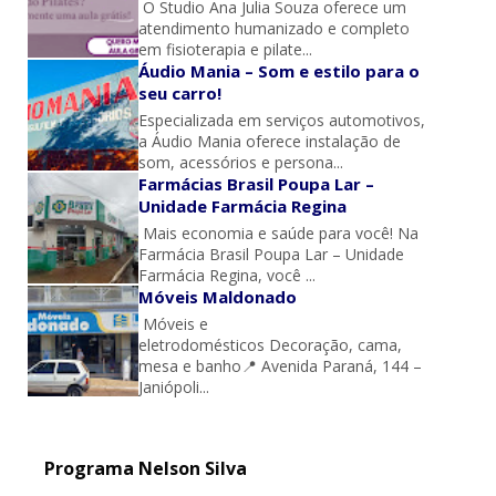
O Studio Ana Julia Souza oferece um
atendimento humanizado e completo
em fisioterapia e pilate...
Áudio Mania – Som e estilo para o
seu carro!
Especializada em serviços automotivos,
a Áudio Mania oferece instalação de
som, acessórios e persona...
Farmácias Brasil Poupa Lar –
Unidade Farmácia Regina
Mais economia e saúde para você! Na
Farmácia Brasil Poupa Lar – Unidade
Farmácia Regina, você ...
Móveis Maldonado
Móveis e
eletrodomésticos Decoração, cama,
mesa e banho📍 Avenida Paraná, 144 –
Janiópoli...
Programa Nelson Silva