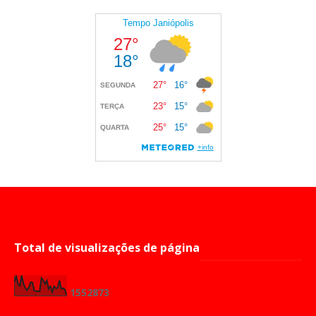
Total de visualizações de página
1
5
5
2
8
7
3