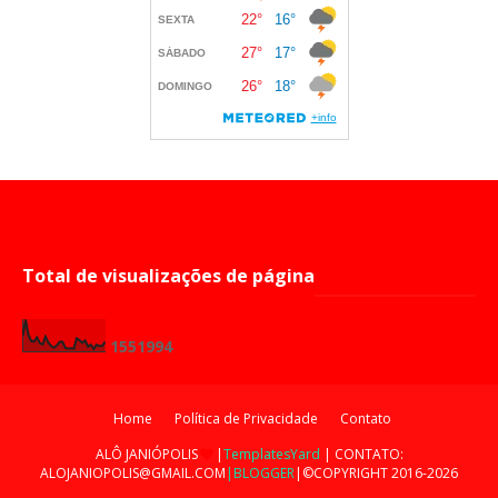
Total de visualizações de página
1
5
5
1
9
9
4
Home
Política de Privacidade
Contato
ALÔ JANIÓPOLIS
|
TemplatesYard
| CONTATO:
ALOJANIOPOLIS@GMAIL.COM
|BLOGGER
|©COPYRIGHT 2016-2026