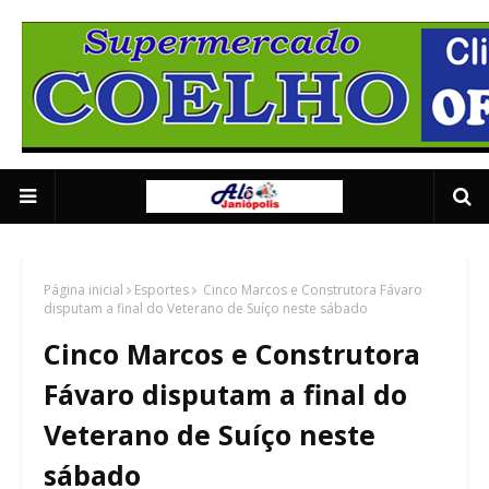
Supermercado Coe
1/5
Página inicial
Esportes
Cinco Marcos e Construtora Fávaro
disputam a final do Veterano de Suíço neste sábado
Cinco Marcos e Construtora
Fávaro disputam a final do
Veterano de Suíço neste
sábado