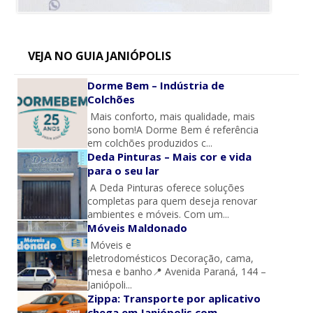
VEJA NO GUIA JANIÓPOLIS
Dorme Bem – Indústria de
Colchões
Mais conforto, mais qualidade, mais
sono bom!A Dorme Bem é referência
em colchões produzidos c...
Deda Pinturas – Mais cor e vida
para o seu lar
A Deda Pinturas oferece soluções
completas para quem deseja renovar
ambientes e móveis. Com um...
Móveis Maldonado
Móveis e
eletrodomésticos Decoração, cama,
mesa e banho📍 Avenida Paraná, 144 –
Janiópoli...
Zippa: Transporte por aplicativo
chega em Janiópolis com