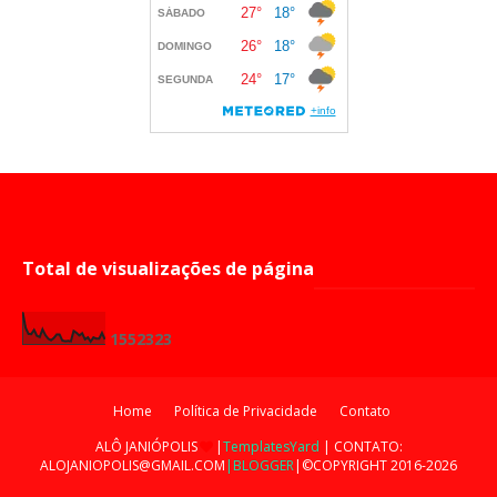
Total de visualizações de página
1
5
5
2
3
2
3
Home
Política de Privacidade
Contato
ALÔ JANIÓPOLIS
|
TemplatesYard
| CONTATO:
ALOJANIOPOLIS@GMAIL.COM
|BLOGGER
|©COPYRIGHT 2016-2026