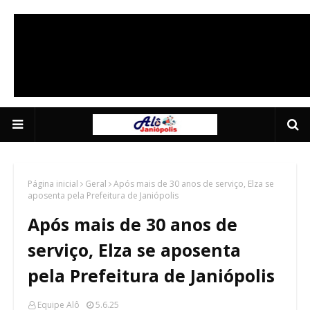
Anuncie Aqui 01
2/5
Página inicial
Geral
Após mais de 30 anos de serviço, Elza se
aposenta pela Prefeitura de Janiópolis
Após mais de 30 anos de
serviço, Elza se aposenta
pela Prefeitura de Janiópolis
Equipe Alô
5.6.25