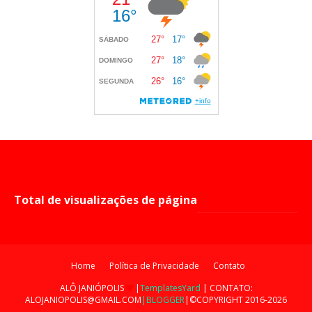
Total de visualizações de página
Home
Política de Privacidade
Contato
ALÔ JANIÓPOLIS
|
TemplatesYard
| CONTATO:
ALOJANIOPOLIS@GMAIL.COM
|BLOGGER
|©COPYRIGHT 2016-2026