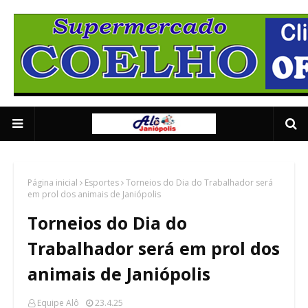
Supermercado Coe
1/5
Página inicial
Esportes
Torneios do Dia do Trabalhador será
em prol dos animais de Janiópolis
Torneios do Dia do
Trabalhador será em prol dos
animais de Janiópolis
Equipe Alô
23.4.25