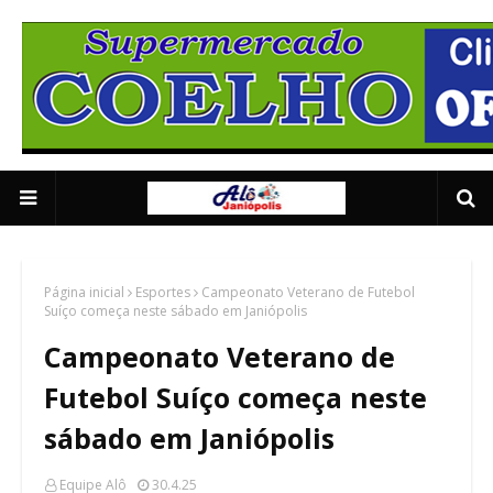
Supermercado Coe
1/5
Página inicial
Esportes
Campeonato Veterano de Futebol
Suíço começa neste sábado em Janiópolis
Campeonato Veterano de
Futebol Suíço começa neste
sábado em Janiópolis
Equipe Alô
30.4.25