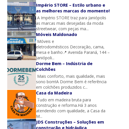
Império STORE – Estilo urbano e
as melhores marcas do momento!
A Império STORE traz para Janiópolis
as marcas mais desejadas da moda
streetwear, com peças ma...
Móveis Maldonado
Móveis e
eletrodomésticos Decoração, cama,
mesa e banho📍 Avenida Paraná, 144 –
Janiópoli...
Dorme Bem – Indústria de
Colchões
Mais conforto, mais qualidade, mais
sono bom!A Dorme Bem é referência
em colchões produzidos c...
Casa da Madeira
Tudo em madeira bruta para
construção e reforma.Há 3 anos
atendendo com qualidade, a Casa da
M...
JDS Construções – Soluções em
construção e hidráulica