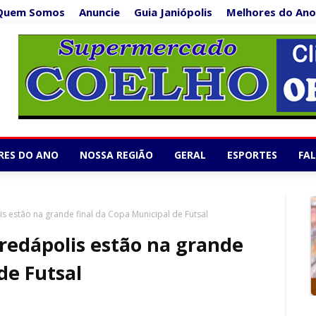
Quem Somos
Anuncie
Guia Janiópolis
Melhores do Ano
Supermercado Co
1/5
RES DO ANO
NOSSA REGIÃO
GERAL
ESPORTES
FA
is estão na grande final da Copa Municipal de Futsal
Bredápolis estão na grande
de Futsal