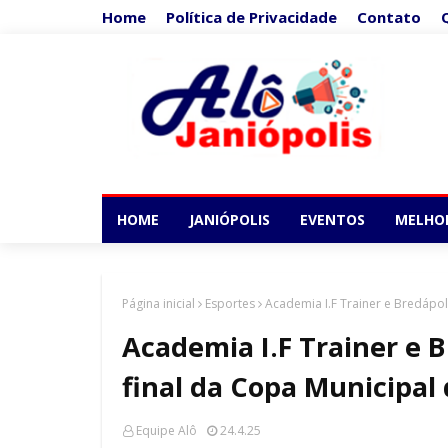
Home
Política de Privacidade
Contato
HOME
JANIÓPOLIS
EVENTOS
MELHO
Página inicial
Esportes
Academia I.F Trainer e Bredápol
Academia I.F Trainer e 
final da Copa Municipal 
Equipe Alô
24.4.25