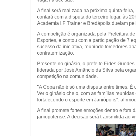
A final será realizada na próxima quinta-feir
contará com a disputa do terceiro lugar, às 
Academia I.F Trainer e Bredápolis duelam pelo
A competição é organizada pela Prefeitura de 
Esportes, e contou com a participação de 7 
sucesso da iniciativa, reunindo torcedores ap
confraternização.
Presente no ginásio, o prefeito Eides Guedes
liderada por José Amâncio da Silva pela organ
competição na comunidade.
"A Copa não é só uma disputa entre times. É 
Ver o ginásio cheio, com as famílias reunidas 
fortalecendo o esporte em Janiópolis", afirmou 
A final promete fortes emoções dentro e fora da
janiopolense. A decisão será transmitida ao v