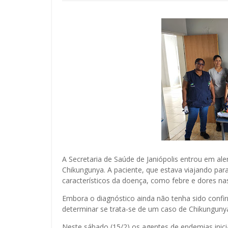
A Secretaria de Saúde de Janiópolis entrou em al
Chikungunya. A paciente, que estava viajando pa
característicos da doença, como febre e dores nas
Embora o diagnóstico ainda não tenha sido confi
determinar se trata-se de um caso de Chikunguny
Neste sábado (15/2) os agentes de endemias inic