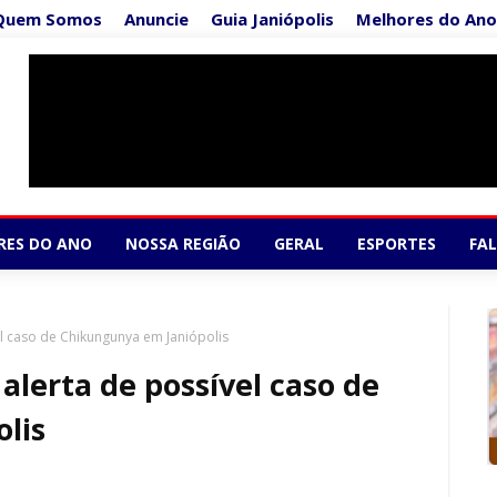
Quem Somos
Anuncie
Guia Janiópolis
Melhores do Ano
Supermercado Co
1/5
RES DO ANO
NOSSA REGIÃO
GERAL
ESPORTES
FA
l caso de Chikungunya em Janiópolis
alerta de possível caso de
lis