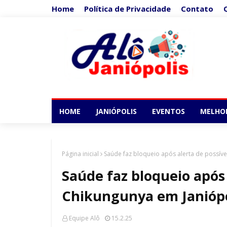
Home
Política de Privacidade
Contato
HOME
JANIÓPOLIS
EVENTOS
MELHO
Página inicial
Saúde faz bloqueio após alerta de possíve
Saúde faz bloqueio após 
Chikungunya em Janiópo
Equipe Alô
15.2.25