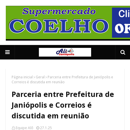
Supermercado Coe
1/5
Página inicial
Geral
Parceria entre Prefeitura de Janiópolis e
Correios é discutida em reunião
Parceria entre Prefeitura de
Janiópolis e Correios é
discutida em reunião
Equipe Alô
27.1.25