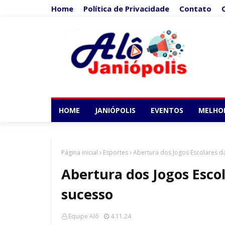
Home
Política de Privacidade
Contato
HOME
JANIÓPOLIS
EVENTOS
MELHO
Página inicial
Esportes
Abertura dos Jogos Escolares da
Abertura dos Jogos Escol
sucesso
Equipe Alô
4.11.24