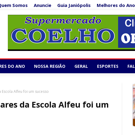
Quem Somos
Anuncie
Guia Janiópolis
Melhores do Ano
Supermercado Co
1/5
RES DO ANO
NOSSA REGIÃO
GERAL
ESPORTES
FA
 Escola Alfeu foi um sucesso
ares da Escola Alfeu foi um