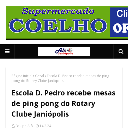
Supermercado Coe
1/5
Página inicial
Geral
Escola D. Pedro recebe mesas de ping
pong do Rotary Clube Janiópolis
Escola D. Pedro recebe mesas
de ping pong do Rotary
Clube Janiópolis
Equipe Alô
14.2.24