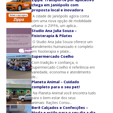
chega em Janiópolis com
proposta local e inovadora
A cidade de Janiópolis agora conta
com uma nova opção de mobilidade
urbana: o ZIPPA, um aplica...
Studio Ana Julia Souza –
Fisioterapia & Pilates
O Studio Ana Julia Souza oferece um
atendimento humanizado e completo
em fisioterapia e pilate...
Supermercado Coelho
Com tradição e confiança, o
Supermercado Coelho é referência em
variedade, economia e atendimento
de...
Planeta Animal – Cuidado
completo para o seu pet!
Na Planeta Animal você encontra tudo
para o bem-estar dos seus
animais: Rações Consu...
Berê Calçados e Confecções –
Moda e estilo para o seu dia a dia