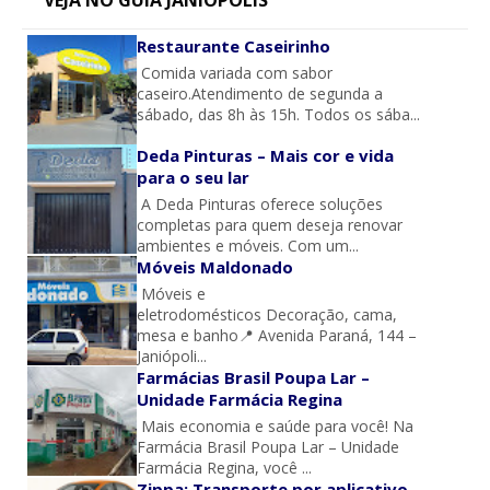
VEJA NO GUIA JANIÓPOLIS
Restaurante Caseirinho
Comida variada com sabor
caseiro.Atendimento de segunda a
sábado, das 8h às 15h. Todos os sába...
Deda Pinturas – Mais cor e vida
para o seu lar
A Deda Pinturas oferece soluções
completas para quem deseja renovar
ambientes e móveis. Com um...
Móveis Maldonado
Móveis e
eletrodomésticos Decoração, cama,
mesa e banho📍 Avenida Paraná, 144 –
Janiópoli...
Farmácias Brasil Poupa Lar –
Unidade Farmácia Regina
Mais economia e saúde para você! Na
Farmácia Brasil Poupa Lar – Unidade
Farmácia Regina, você ...
Zippa: Transporte por aplicativo