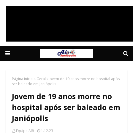
Anuncie Aqui 04
5/5
Página inicial
Geral
Jovem de 19 anos morre no hospital após
ser baleado em Janiópolis
Jovem de 19 anos morre no
hospital após ser baleado em
Janiópolis
Equipe Alô
1.12.23