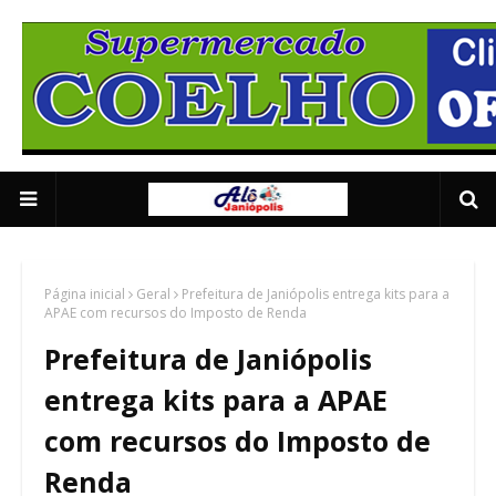
Supermercado Coe
1/5
Página inicial
Geral
Prefeitura de Janiópolis entrega kits para a
APAE com recursos do Imposto de Renda
Prefeitura de Janiópolis
entrega kits para a APAE
com recursos do Imposto de
Renda