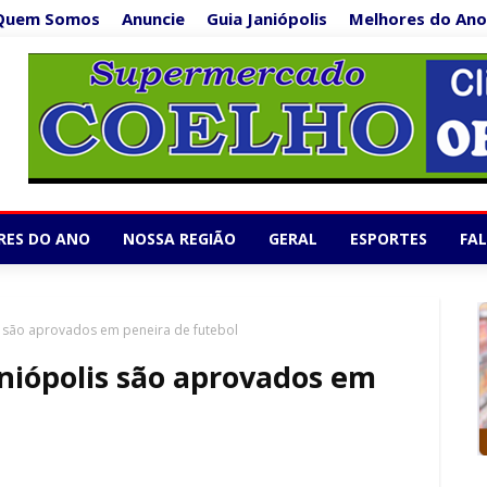
Quem Somos
Anuncie
Guia Janiópolis
Melhores do Ano
Supermercado Co
1/5
RES DO ANO
NOSSA REGIÃO
GERAL
ESPORTES
FA
is são aprovados em peneira de futebol
aniópolis são aprovados em