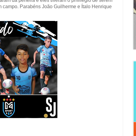
aram da peneira e eles tiveram o privilégio de serem
 campo. Parabéns João Guilherme e Ítalo Henrique