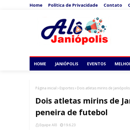
Home
Política de Privacidade
Contato
HOME
JANIÓPOLIS
EVENTOS
MELHO
Página inicial
Esportes
Dois atletas mirins de Janiópol
Dois atletas mirins de J
peneira de futebol
Equipe Alô
19.6.23