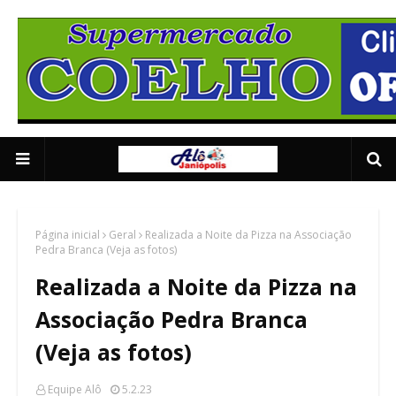
Anuncie Aqui 01
2/5
Página inicial
Geral
Realizada a Noite da Pizza na Associação
Pedra Branca (Veja as fotos)
Realizada a Noite da Pizza na
Associação Pedra Branca
(Veja as fotos)
Equipe Alô
5.2.23