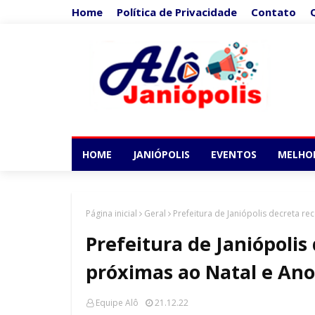
Home
Política de Privacidade
Contato
HOME
JANIÓPOLIS
EVENTOS
MELHO
Página inicial
Geral
Prefeitura de Janiópolis decreta r
Prefeitura de Janiópolis
próximas ao Natal e An
Equipe Alô
21.12.22