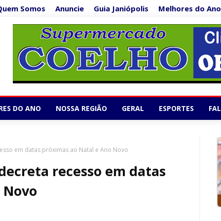
Quem Somos
Anuncie
Guia Janiópolis
Melhores do Ano
Supermercado Co
1/5
RES DO ANO
NOSSA REGIÃO
GERAL
ESPORTES
FA
ecesso em datas próximas ao Natal e Ano Novo
 decreta recesso em datas
o Novo