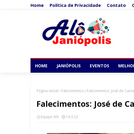
Home
Política de Privacidade
Contato
HOME
JANIÓPOLIS
EVENTOS
MELHO
Página inicial
Falecimentos
Falecimentos: José de Cam
Falecimentos: José de 
Equipe Alô
19.3.22