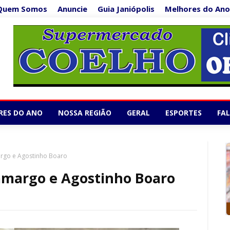
Quem Somos
Anuncie
Guia Janiópolis
Melhores do Ano
Supermercado Co
1/5
RES DO ANO
NOSSA REGIÃO
GERAL
ESPORTES
FA
argo e Agostinho Boaro
Camargo e Agostinho Boaro