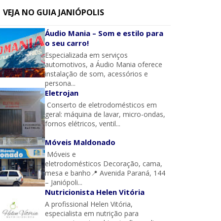
VEJA NO GUIA JANIÓPOLIS
Áudio Mania – Som e estilo para
o seu carro!
Especializada em serviços
automotivos, a Áudio Mania oferece
instalação de som, acessórios e
persona...
Eletrojan
Conserto de eletrodomésticos em
geral: máquina de lavar, micro-ondas,
fornos elétricos, ventil...
Móveis Maldonado
Móveis e
eletrodomésticos Decoração, cama,
mesa e banho📍 Avenida Paraná, 144
– Janiópoli...
Nutricionista Helen Vitória
A profissional Helen Vitória,
especialista em nutrição para