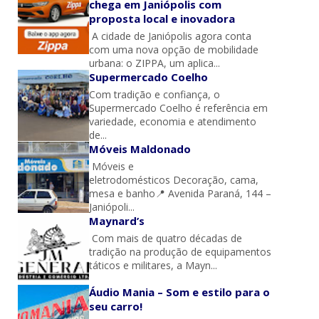
chega em Janiópolis com
proposta local e inovadora
A cidade de Janiópolis agora conta
com uma nova opção de mobilidade
urbana: o ZIPPA, um aplica...
Supermercado Coelho
Com tradição e confiança, o
Supermercado Coelho é referência em
variedade, economia e atendimento
de...
Móveis Maldonado
Móveis e
eletrodomésticos Decoração, cama,
mesa e banho📍 Avenida Paraná, 144 –
Janiópoli...
Maynard’s
Com mais de quatro décadas de
tradição na produção de equipamentos
táticos e militares, a Mayn...
Áudio Mania – Som e estilo para o
seu carro!