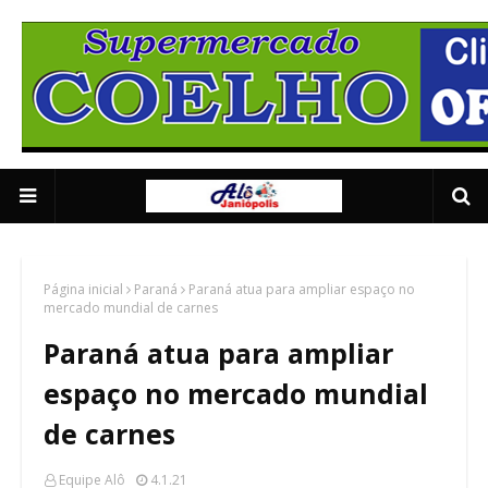
Anuncie Aqui 01
2/5
Página inicial
Paraná
Paraná atua para ampliar espaço no
mercado mundial de carnes
Paraná atua para ampliar
espaço no mercado mundial
de carnes
Equipe Alô
4.1.21