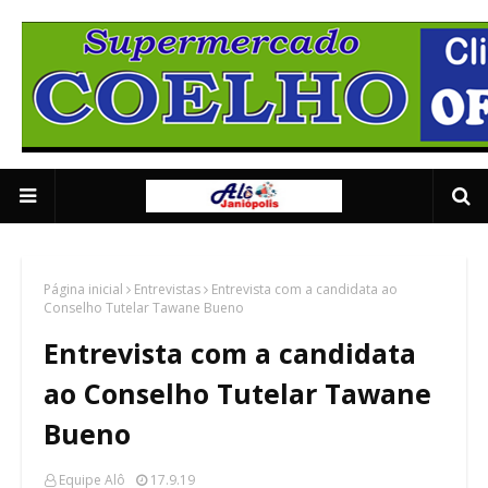
Supermercado Coe
1/5
Página inicial
Entrevistas
Entrevista com a candidata ao
Conselho Tutelar Tawane Bueno
Entrevista com a candidata
ao Conselho Tutelar Tawane
Bueno
Equipe Alô
17.9.19