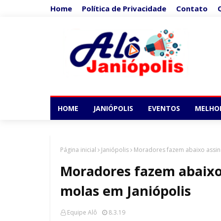
Home
Política de Privacidade
Contato
HOME
JANIÓPOLIS
EVENTOS
MELHO
Página inicial
Janiópolis
Moradores fazem abaixo assin
Moradores fazem abaixo
molas em Janiópolis
Equipe Alô
8.3.19