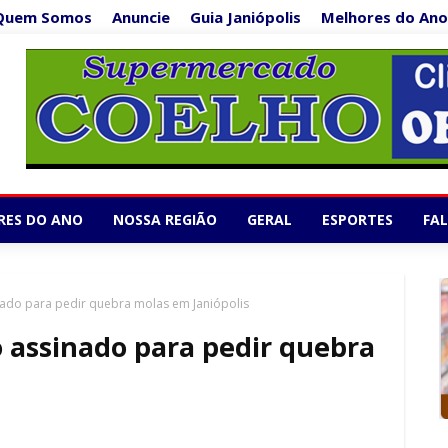
Quem Somos
Anuncie
Guia Janiópolis
Melhores do Ano
Supermercado Co
1/5
RES DO ANO
NOSSA REGIÃO
GERAL
ESPORTES
FA
ado para pedir quebra molas em Janiópolis
 assinado para pedir quebra