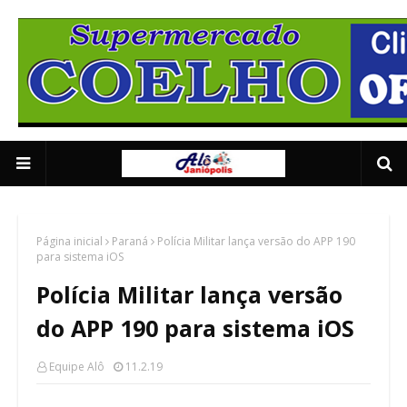
Anuncie Aqui 01
2/5
Página inicial
Paraná
Polícia Militar lança versão do APP 190
para sistema iOS
Polícia Militar lança versão
do APP 190 para sistema iOS
Equipe Alô
11.2.19