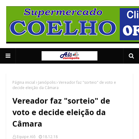
Supermercado Coe
1/5
Página inicial
Janiópolis
Vereador faz "sorteio" de voto e
decide eleição da Câmara
Vereador faz "sorteio" de
voto e decide eleição da
Câmara
Equipe Alô
18.12.18