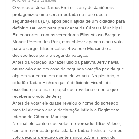
FOTO: Gilmar Maria (JanipaNews)
O vereador José Barros Freire - Jerry de Janiópolis
protagonizou uma cena inusitada na noite desta
segunda-feira (17), após pedir ajuda de um cidadão para
definir o seu voto para presidente da Câmara Municipal.
Ele concorreu com os vereadores Elias Veloso Braga e
Moacir Pereira dos Reis, mas obteve apenas o seu voto
para o cargo. Elias recebeu 4 votos e Moacir 3 e a
decisão ficou para a segunda votação.
Antes da votação, ao fazer uso da palavra Jerry havia
anunciado que em caso de segunda votação pediria que
alguém sorteasse em quem ele votaria. No plenário, o
cidadão Tadao Hishida que é deficiente visual foi o
escolhido para tirar o papel que revelaria o nome que
receberia o voto de Jerry.
Antes de votar ele quase revelou o nome do sorteado,
mas foi alertado que a declaração infligia o Regimento
Interno da Câmara Municipal.
No final ele contou que votou no vereador Elias Veloso,
conforme sorteado pelo cidadão Tadao Hishida. "O meu
voto decidiu a eleição que terminou 5x3 em favor do