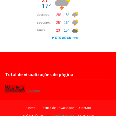
Total de visualizações de página
1
5
5
2
5
0
0
Home
Política de Privacidade
Contato