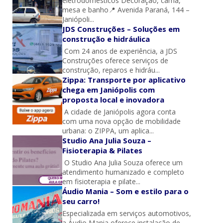
eletrodomésticos Decoração, cama,
mesa e banho📍 Avenida Paraná, 144 –
Janiópoli...
JDS Construções – Soluções em
construção e hidráulica
Com 24 anos de experiência, a JDS
Construções oferece serviços de
construção, reparos e hidráu...
Zippa: Transporte por aplicativo
chega em Janiópolis com
proposta local e inovadora
A cidade de Janiópolis agora conta
com uma nova opção de mobilidade
urbana: o ZIPPA, um aplica...
Studio Ana Julia Souza –
Fisioterapia & Pilates
O Studio Ana Julia Souza oferece um
atendimento humanizado e completo
em fisioterapia e pilate...
Áudio Mania – Som e estilo para o
seu carro!
Especializada em serviços automotivos,
a Áudio Mania oferece instalação de