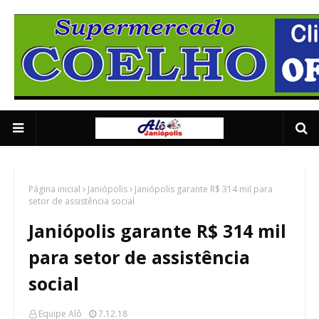
Anuncie Aqui 01
2/5
Página inicial
Janiópolis
Janiópolis garante R$ 314 mil para
setor de assistência social
Janiópolis garante R$ 314 mil
para setor de assistência
social
Equipe Alô
7.12.18