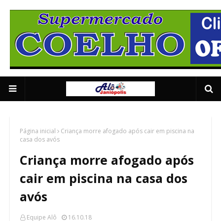
Supermercado Coe
1/5
Página inicial
Criança morre afogado após cair em piscina na
casa dos avós
Criança morre afogado após
cair em piscina na casa dos
avós
Equipe Alô
16.10.18