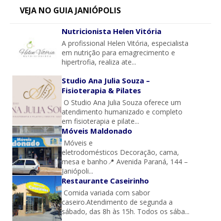
VEJA NO GUIA JANIÓPOLIS
Nutricionista Helen Vitória
A profissional Helen Vitória, especialista
em nutrição para emagrecimento e
hipertrofia, realiza ate...
Studio Ana Julia Souza –
Fisioterapia & Pilates
O Studio Ana Julia Souza oferece um
atendimento humanizado e completo
em fisioterapia e pilate...
Móveis Maldonado
Móveis e
eletrodomésticos Decoração, cama,
mesa e banho📍 Avenida Paraná, 144 –
Janiópoli...
Restaurante Caseirinho
Comida variada com sabor
caseiro.Atendimento de segunda a
sábado, das 8h às 15h. Todos os sába...