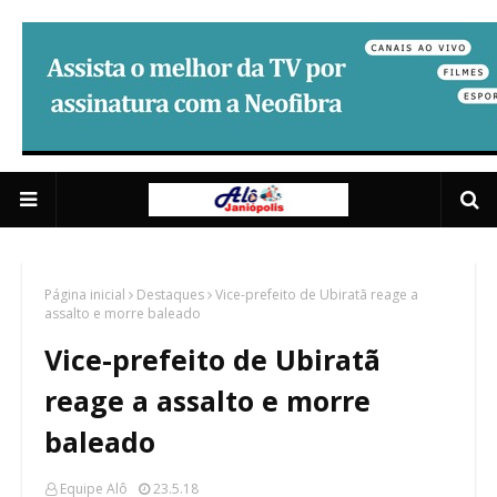
Anuncie Aqui 03
4/5
Página inicial
Destaques
Vice-prefeito de Ubiratã reage a
assalto e morre baleado
Vice-prefeito de Ubiratã
reage a assalto e morre
baleado
Equipe Alô
23.5.18