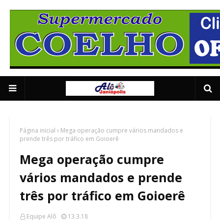
Supermercado Coe
1/5
Página inicial
Mega operação cumpre vários mandados e
prende três por tráfico em Goioerê
Mega operação cumpre
vários mandados e prende
três por tráfico em Goioerê
Equipe Alô
13.3.18