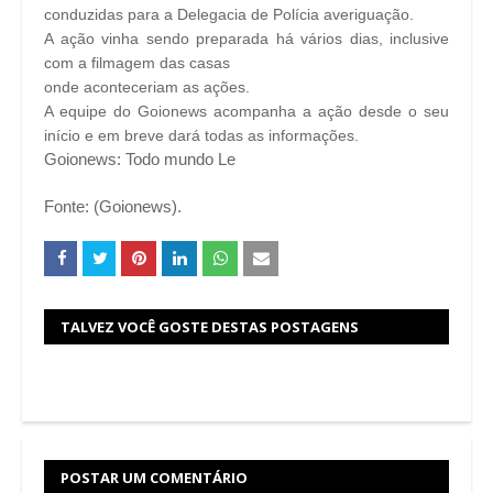
conduzidas para a Delegacia de Polícia averiguação.
A ação vinha sendo preparada há vários dias, inclusive
com a filmagem das casas
onde aconteceriam as ações.
A equipe do Goionews acompanha a ação desde o seu
início e em breve dará todas as informações.
Goionews: Todo mundo Le
Fonte: (Goionews).
TALVEZ VOCÊ GOSTE DESTAS POSTAGENS
POSTAR UM COMENTÁRIO