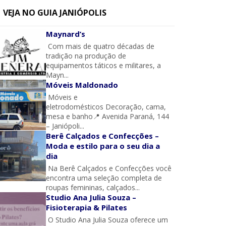
VEJA NO GUIA JANIÓPOLIS
Maynard’s
Com mais de quatro décadas de
tradição na produção de
equipamentos táticos e militares, a
Mayn...
Móveis Maldonado
Móveis e
eletrodomésticos Decoração, cama,
mesa e banho📍 Avenida Paraná, 144
– Janiópoli...
Berê Calçados e Confecções –
Moda e estilo para o seu dia a
dia
Na Berê Calçados e Confecções você
encontra uma seleção completa de
roupas femininas, calçados...
Studio Ana Julia Souza –
Fisioterapia & Pilates
O Studio Ana Julia Souza oferece um