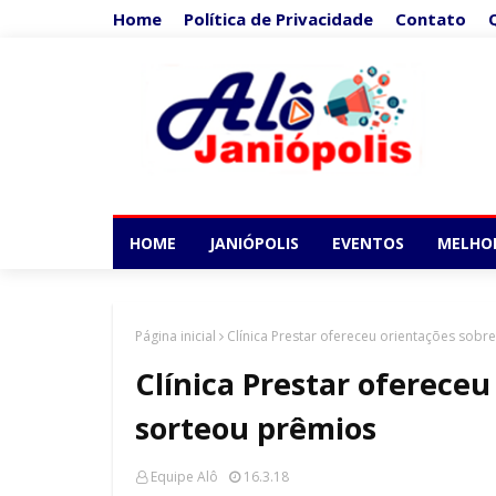
Home
Política de Privacidade
Contato
HOME
JANIÓPOLIS
EVENTOS
MELHO
Página inicial
Clínica Prestar ofereceu orientações sobr
Clínica Prestar ofereceu
sorteou prêmios
Equipe Alô
16.3.18