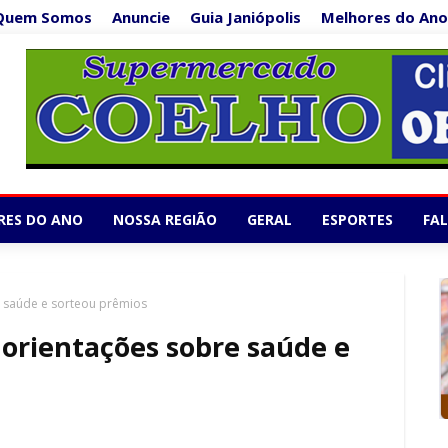
Quem Somos
Anuncie
Guia Janiópolis
Melhores do Ano
Supermercado Co
1/5
RES DO ANO
NOSSA REGIÃO
GERAL
ESPORTES
FA
e saúde e sorteou prêmios
 orientações sobre saúde e