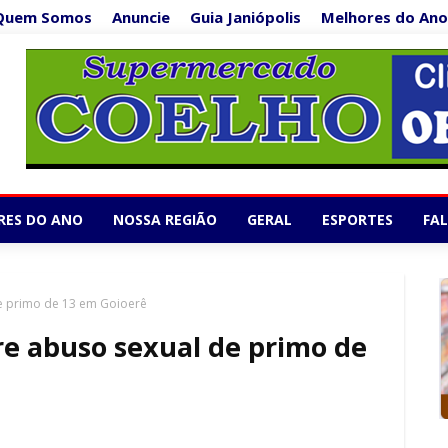
Quem Somos
Anuncie
Guia Janiópolis
Melhores do Ano
Supermercado Co
1/5
RES DO ANO
NOSSA REGIÃO
GERAL
ESPORTES
FA
de primo de 13 em Goioerê
re abuso sexual de primo de