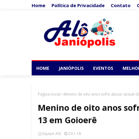
Home
Política de Privacidade
Contato
HOME
JANIÓPOLIS
EVENTOS
MELHO
Página inicial
Menino de oito anos sofre abuso sexual 
Menino de oito anos sof
13 em Goioerê
Equipe Alô
24.1.18