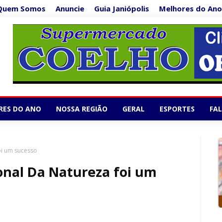
Quem Somos
Anuncie
Guia Janiópolis
Melhores do Ano
Supermercado Co
1/5
RES DO ANO
NOSSA REGIÃO
GERAL
ESPORTES
FA
oi um sucesso
onal Da Natureza foi um