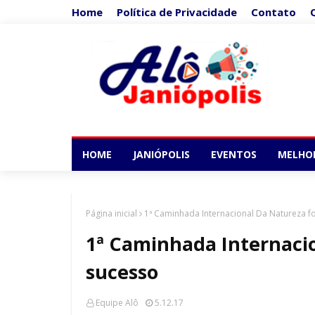
Home
Política de Privacidade
Contato
HOME
JANIÓPOLIS
EVENTOS
MELHO
Página inicial
1ª Caminhada Internacional Da Natureza f
1ª Caminhada Internaci
sucesso
Equipe Alô
5.12.17