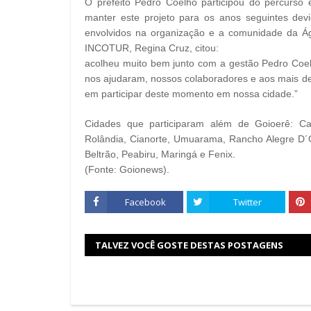
O prefeito Pedro Coelho participou do percurso
manter este projeto para os anos seguintes de
envolvidos na organização e a comunidade da Ág
INCOTUR, Regina Cruz, citou: “Agradeço
acolheu muito bem junto com a gestão Pedro Coel
nos ajudaram, nossos colaboradores e aos mais de 
em participar deste momento em nossa cidade.”
Cidades que participaram além de Goioerê: C
Rolândia, Cianorte, Umuarama, Rancho Alegre D´O
Beltrão, Peabiru, Maringá e Fenix.
(Fonte: Goionews).
Facebook
Twitter
TALVEZ VOCÊ GOSTE DESTAS POSTAGENS