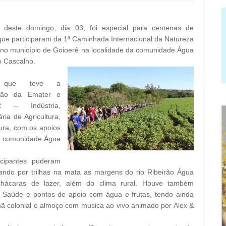
deste domingo, dia 03, foi especial para centenas de
ue participaram da 1ª Caminhada Internacional da Natureza
 no município de Goioerê na localidade da comunidade Água
o Cascalho.
o que teve a
ação da Emater e
R – Indústria,
ia de Agricultura,
tura, com os apoios
da comunidade Água
cipantes puderam
sando por trilhas na mata as margens do rio Ribeirão Água
hácaras de lazer, além do clima rural. Houve também
 Saúde e pontos de apoio com água e frutas, tendo ainda
ã colonial e almoço com musica ao vivo animado por Alex &