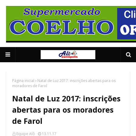
Supermercado Coe
1/5
Página inicial
Natal de Luz 2017: inscrições abertas para os
moradores de Farol
Natal de Luz 2017: inscrições
abertas para os moradores
de Farol
Equipe Alô
13.11.17