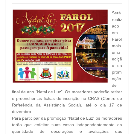
Será
realiz
ado
em
Farol
mais
uma
ediçã
o da
prom
oção
de
final de ano “Natal de Luz”. Os moradores poderão retirar
e preencher as fichas de inscrição no CRAS (Centro de
Referência da Assistência Social), até o dia 17 de
dezembro.
Para participar da promoção “Natal de Luz” os moradores
terão que enfeitar suas casas independentemente da
quantidade de decorações e avaliações das