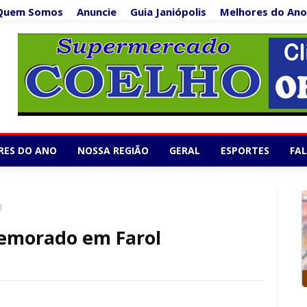
Quem Somos
Anuncie
Guia Janiópolis
Melhores do Ano
Anuncie Aqui 0
2/5
RES DO ANO
NOSSA REGIÃO
GERAL
ESPORTES
FA
l
memorado em Farol