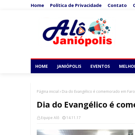
Home
Política de Privacidade
Contato
HOME
JANIÓPOLIS
EVENTOS
MELHO
Página inicial
Dia do Evangélico é comemorado em Faro
Dia do Evangélico é co
Equipe Alô
14.11.17