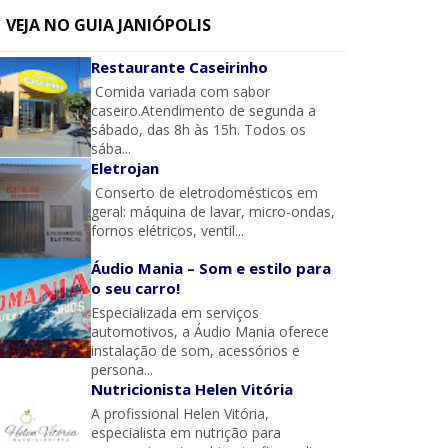
VEJA NO GUIA JANIÓPOLIS
Restaurante Caseirinho
Comida variada com sabor
caseiro.Atendimento de segunda a
sábado, das 8h às 15h. Todos os
sába...
Eletrojan
Conserto de eletrodomésticos em
geral: máquina de lavar, micro-ondas,
fornos elétricos, ventil...
Áudio Mania – Som e estilo para
o seu carro!
Especializada em serviços
automotivos, a Áudio Mania oferece
instalação de som, acessórios e
persona...
Nutricionista Helen Vitória
A profissional Helen Vitória,
especialista em nutrição para