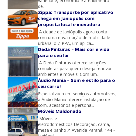
variedade, economia e atendimento
de...
Zippa: Transporte por aplicativo
chega em Janiópolis com
proposta local e inovadora
A cidade de Janiópolis agora conta
com uma nova opção de mobilidade
urbana: o ZIPPA, um aplica...
Deda Pinturas – Mais cor e vida
para o seu lar
A Deda Pinturas oferece soluções
completas para quem deseja renovar
ambientes e móveis. Com um...
Áudio Mania – Som e estilo para o
seu carro!
Especializada em serviços automotivos,
a Áudio Mania oferece instalação de
som, acessórios e persona...
Móveis Maldonado
Móveis e
eletrodomésticos Decoração, cama,
mesa e banho📍 Avenida Paraná, 144 –
Janiópoli...