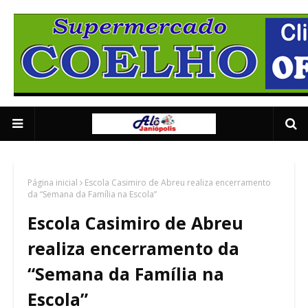
Supermercado Coe
1/5
Página inicial
Escola Casimiro de Abreu realiza encerramento
da “Semana da Família na Escola”
Escola Casimiro de Abreu
realiza encerramento da
“Semana da Família na
Escola”