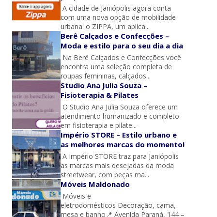
A cidade de Janiópolis agora conta
com uma nova opção de mobilidade
urbana: o ZIPPA, um aplica...
Berê Calçados e Confecções –
Moda e estilo para o seu dia a dia
Na Berê Calçados e Confecções você
encontra uma seleção completa de
roupas femininas, calçados...
Studio Ana Julia Souza –
Fisioterapia & Pilates
O Studio Ana Julia Souza oferece um
atendimento humanizado e completo
em fisioterapia e pilate...
Império STORE – Estilo urbano e
as melhores marcas do momento!
A Império STORE traz para Janiópolis
as marcas mais desejadas da moda
streetwear, com peças ma...
Móveis Maldonado
Móveis e
eletrodomésticos Decoração, cama,
mesa e banho📍 Avenida Paraná, 144 –