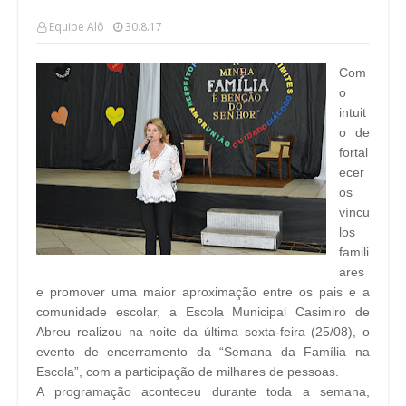
Equipe Alô
30.8.17
Com
o
intuit
o de
fortal
ecer
os
víncu
los
famili
ares
e promover uma maior aproximação entre os pais e a
comunidade escolar, a Escola Municipal Casimiro de
Abreu realizou na noite da última sexta-feira (25/08), o
evento de encerramento da “Semana da Família na
Escola”, com a participação de milhares de pessoas.
A programação aconteceu durante toda a semana,